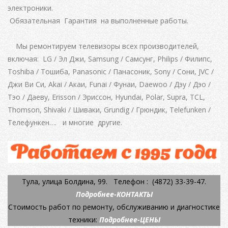
электроники.
Обязательная Гарантия на выполненные работы.
Мы ремонтируем телевизоры всех производителей,
включая: LG / Эл Джи, Samsung / Самсунг, Philips / Филипс,
Toshiba / Тошиба, Panasonic / Панасоник, Sony / Сони, JVC /
Джи Ви Си, Akai / Акаи, Funai / Фунаи, Daewoo / Дэу / Дэо /
Тэо / Даеву, Erisson / Эриссон, Hyundai, Polar, Supra, TCL,
Thomson, Shivaki / Шиваки, Grundig / Грюндик, Telefunken /
Телефункен…. и многие другие.
Тула, улица Болдина, 99. Телефон : (4872) 33-39-47.
Подробнее-КОНТАКТЫ
Стоимость работ по ремонту, обслуживанию и диагностике
техники:
Подробнее-ЦЕНЫ